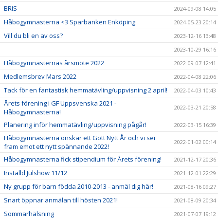
BRIS
2024-09-08 14:05
Håbogymnasterna <3 Sparbanken Enköping
2024-05-23 20:14
Vill du bli en av oss?
2023-12-16 13:48
2023-10-29 16:16
Håbogymnasternas årsmöte 2022
2022-09-07 12:41
Medlemsbrev Mars 2022
2022-04-08 22:06
Tack för en fantastisk hemmatävling/uppvisning 2 april!
2022-04-03 10:43
Årets förening i GF Uppsvenska 2021 -
2022-03-21 20:58
Håbogymnasterna!
Planering inför hemmatävling/uppvisning pågår!
2022-03-15 16:39
Håbogymnasterna önskar ett Gott Nytt År och vi ser
2022-01-02 00:14
fram emot ett nytt spännande 2022!
Håbogymnasterna fick stipendium för Årets förening!
2021-12-17 20:36
Inställd Julshow 11/12
2021-12-01 22:29
Ny grupp för barn födda 2010-2013 - anmäl dig här!
2021-08-16 09:27
Snart öppnar anmälan till hösten 2021!
2021-08-09 20:34
Sommarhälsning
2021-07-07 19:12