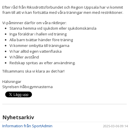
KALENDER
Efter råd från Riksidrottsförbundet och Region Uppsala har vi kommit
fram till att vi kan fortsätta med våra träningar men med restriktioner.
KONTAKT
Vi påminner därför om våra riktlinjer:
Stanna hemma vid sjukdom eller sjukdomskänsla
Inga föräldrar i hallen vid träning
Alla barn tvättar händer före träning
Vi kommer ombytta till träningarna
Vi har alltid egen vattenflaska
Vi håller avstånd
Redskap spritas av efter användning.
Tillsammans ska vi klara av det här!
Hälsningar
Styrelsen Håbogymnasterna
Nyhetsarkiv
Information från SportAdmin
2025-03-06 09:14