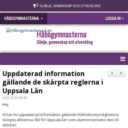
GLÄDJE, GEMENSKAP OCH UTVECKLING!
HÅBOGYMNASTERNA
LOGGA IN
Håbogymnasterna
Glädje, gemenskap och utveckling
HEM
Uppdaterad information
<
>
gällande de skärpta reglerna i
OM OSS
Uppsala Län
VÄRDEGRUND
2020-10-23 08:40
Hej,
BLI LEDARE
Vi har nu uppdaterad information gällande Folkhälsomyndighetens
skärpta allmänna råd för Uppsala län som utannonserades den 20
INFORMATION TILL MEDLEMMAR
oktober.