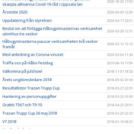
2020-10-20 17:05
skärpta allmänna Covid-19 råd i Uppsala län
Årsmöte 2020
2020-09-09 12:00
Uppdatering från styrelsen
2020-04-17 22:01
Beslut om att förlägga Håbogymnasternas verksamhet
2020-03-28 12:31
utomhus tre veckor
Håbogymnasterna pausar verksamheten två veckor
2020-03-12 13:12
framåt
Med anledning av Corona-viruset
2020-03-06 11:34
Träffa oss på Håbo Festdag
2019-08-16 17:09
Välkomna på julshow!
2018-11-07 18:53
Årets ungdomsledare 2018
2018-09-02 20:59
Resultatlistor Trazan Trupp Cup
2018-05-27 22:01
Hantering av personuppgifter
2018-05-25 10:09
Grattis T567 och T9-10
2018-04-23 20:01
Trazan Trupp Cup 26 maj 2018
2018-02-20 22:57
VT 2018
2018-01-19 08:31
Vi söker ledare!
2018-01-04 12:58