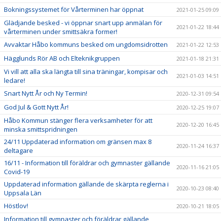
Bokningssystemet för Vårterminen har öppnat
2021-01-25 09:09
Glädjande besked - vi öppnar snart upp anmälan för
2021-01-22 18:44
vårterminen under smittsäkra former!
Avvaktar Håbo kommuns besked om ungdomsidrotten
2021-01-22 12:53
Hägglunds Rör AB och Elteknikgruppen
2021-01-18 21:31
Vi vill att alla ska längta till sina träningar, kompisar och
2021-01-03 14:51
ledare!
Snart Nytt År och Ny Termin!
2020-12-31 09:54
God Jul & Gott Nytt År!
2020-12-25 19:07
Håbo Kommun stänger flera verksamheter för att
2020-12-20 16:45
minska smittspridningen
24/11 Uppdaterad information om gränsen max 8
2020-11-24 16:37
deltagare
16/11 - Information till föräldrar och gymnaster gällande
2020-11-16 21:05
Covid-19
Uppdaterad information gällande de skärpta reglerna i
2020-10-23 08:40
Uppsala Län
Höstlov!
2020-10-21 18:05
Information till gymnaster och föräldrar gällande