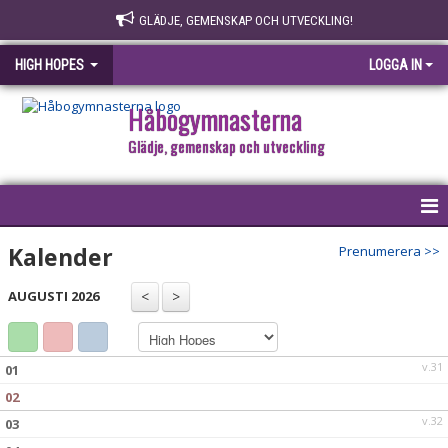
GLÄDJE, GEMENSKAP OCH UTVECKLING!
HIGH HOPES
LOGGA IN
Håbogymnasterna
Glädje, gemenskap och utveckling
HEM
Kalender
Prenumerera >>
KALENDER
AUGUSTI 2026
v.31
01
02
v.32
03