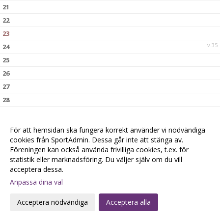
21
22
23
v.35
24
25
26
27
28
29
30
För att hemsidan ska fungera korrekt använder vi nödvändiga
v.36
31
cookies från SportAdmin. Dessa går inte att stänga av.
Föreningen kan också använda frivilliga cookies, t.ex. för
statistik eller marknadsföring. Du väljer själv om du vill
acceptera dessa.
Anpassa dina val
Cookie-
Gå till
inställningar
Webbversion
Acceptera nödvändiga
Acceptera alla