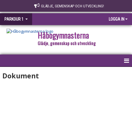
GLÄDJE, GEMENSKAP OCH UTVECKLING!
PARKOUR 1
LOGGA IN
Håbogymnasterna
Glädje, gemenskap och utveckling
HEM
Dokument
NYHETER
KALENDER
BILDGALLERI
DOKUMENT