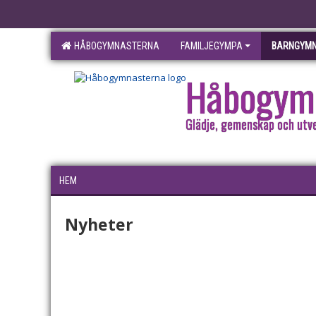
HÅBOGYMNASTERNA
FAMILJEGYMPA
BARNGYMN
Håbogym
Glädje, gemenskap och utv
HEM
Nyheter