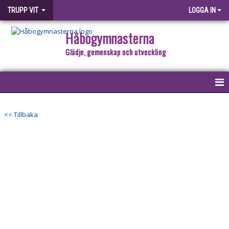
TRUPP VIT
LOGGA IN
Håbogymnasterna
Glädje, gemenskap och utveckling
HEM
<< Tillbaka
NYHETER
KALENDER
BILDGALLERI
DOKUMENT
KONTAKT